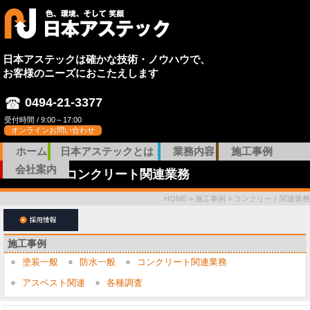
日本アステックは確かな技術・ノウハウで、
お客様のニーズにおこたえします
0494-21-3377
受付時間 / 9:00～17:00
オンラインお問い合わせ
ホーム
日本アステックとは
業務内容
施工事例
会社案内
コンクリート関連業務
HOME
»
施工事例
»
コンクリート関連業務
施工事例
塗装一般
防水一般
コンクリート関連業務
アスベスト関連
各種調査