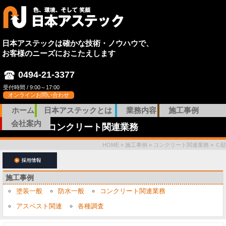
日本アステックは確かな技術・ノウハウで、
お客様のニーズにおこたえします
0494-21-3377
受付時間 / 9:00～17:00
オンラインお問い合わせ
ホーム
日本アステックとは
業務内容
施工事例
会社案内
コンクリート関連業務
HOME
»
施工事例
»
コンクリート関連業務
» Ｃ邸
施工事例
塗装一般
防水一般
コンクリート関連業務
アスベスト関連
各種調査