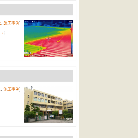
般
,
施工事例
]
→
）
査
,
施工事例
]