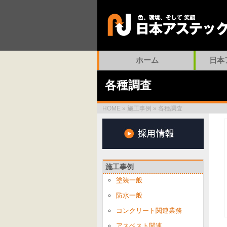
ホーム
日本
各種調査
HOME
»
施工事例
»
各種調査
施工事例
塗装一般
防水一般
コンクリート関連業務
アスベスト関連