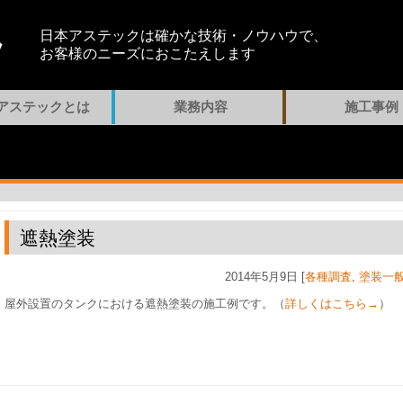
日本アステックは確かな技術・ノウハウで、
お客様のニーズにおこたえします
アステックとは
業務内容
施工事例
遮熱塗装
2014年5月9日 [
各種調査
,
塗装一
屋外設置のタンクにおける遮熱塗装の施工例です。（
詳しくはこちら→
）